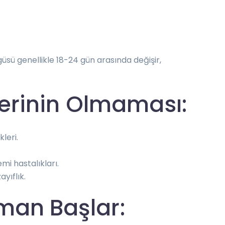
güsü genellikle 18-24 gün arasında değişir,
tilerinin Olmaması:
leri.
i hastalıkları.
ayıflık.
aman Başlar: