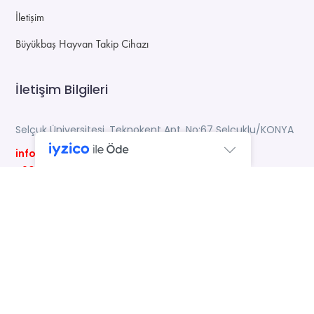
İletişim
Büyükbaş Hayvan Takip Cihazı
İletişim Bilgileri
Selçuk Üniversitesi, Teknokent Apt. No:67 Selçuklu/KONYA
info@mlgram.com
+90 546 800 58 85
© Miligram - Online Sürü Takip Programı - Büyükbaş
Hayvan Takip Cihazı - Milkopro
KURUMSAL
ÜRÜNLER