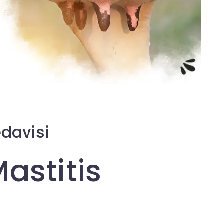
edavisi
astitis