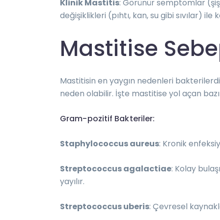
Klinik Mastitis
: Görünür semptomlar (şişlik,
değişiklikleri (pıhtı, kan, su gibi sıvılar) ile 
Mastitise Sebe
Mastitisin en yaygın nedenleri bakterilerd
neden olabilir. İşte mastitise yol açan ba
Gram-pozitif Bakteriler:
Staphylococcus aureus
: Kronik enfeksiy
Streptococcus agalactiae
: Kolay bulaş
yayılır.
Streptococcus uberis
: Çevresel kaynakl