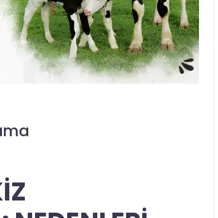
lama
KİZ