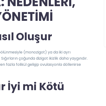
 NEDENLERİ,
 YÖNETİMİ
asıl Oluşur
bölünmesiyle (monozigot) ya da iki ayrı
Sığırların çoğunda dizigot ikizlik daha yaygındır.
 fazla folikül gelişip ovulasyonla döllenirse
ar İyi mi Kötü