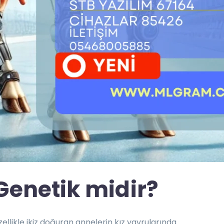
Genetik midir?
zellikle ikiz doğuran annelerin kız yavrularında