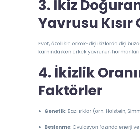
3. İkiz Doğura
Yavrusu Kısır
Evet, özellikle erkek-dişi ikizlerde dişi buz
karnında iken erkek yavrunun hormonlarını
4. İkizlik Oran
Faktörler
Genetik
: Bazı ırklar (örn. Holstein, Si
Beslenme
: Ovulasyon fazında enerji ve p