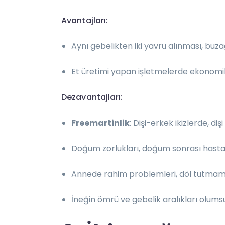
Avantajları:
Aynı gebelikten iki yavru alınması, buzağı
Et üretimi yapan işletmelerde ekonomik 
Dezavantajları:
Freemartinlik
: Dişi-erkek ikizlerde, diş
Doğum zorlukları, doğum sonrası hastalı
Annede rahim problemleri, döl tutmama, 
İneğin ömrü ve gebelik aralıkları olumsuz