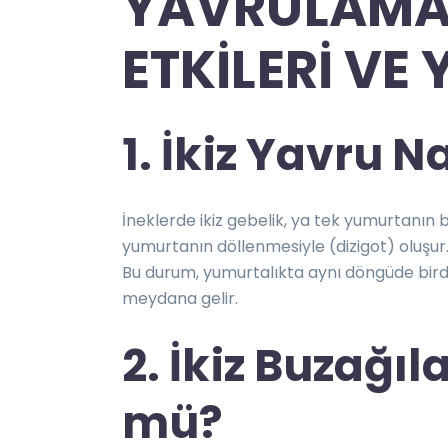
YAVRULAMA:
ETKİLERİ VE
1. İkiz Yavru N
İneklerde ikiz gebelik, ya tek yumurtanın 
yumurtanın döllenmesiyle (dizigot) oluşur. 
Bu durum, yumurtalıkta aynı döngüde birden
meydana gelir.
2. İkiz Buzağıl
mü?