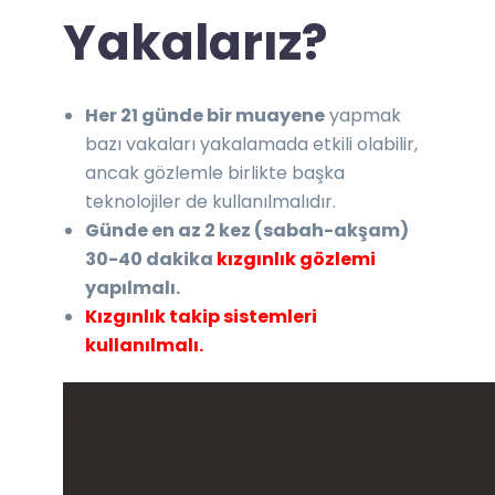
Yakalarız?
Her 21 günde bir muayene
yapmak
bazı vakaları yakalamada etkili olabilir,
ancak gözlemle birlikte başka
teknolojiler de kullanılmalıdır.
Günde en az 2 kez (sabah-akşam)
30-40 dakika
kızgınlık gözlemi
yapılmalı.
Kızgınlık takip sistemleri
kullanılmalı.