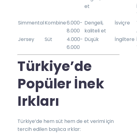
et
Simmental
Kombine
6.000-
Dengeli,
İsviçre
8.000
kaliteli et
Jersey
Süt
4.000-
Düşük
İngiltere
6.000
Türkiye’de
Popüler İnek
Irkları
Türkiye’de hem süt hem de et verimi için
tercih edilen başlıca ırklar: