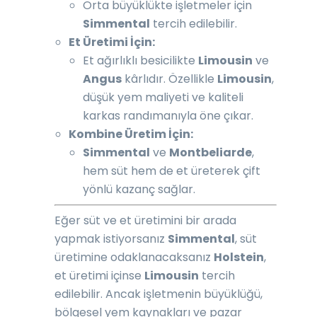
Orta büyüklükte işletmeler için
Simmental
tercih edilebilir.
Et Üretimi İçin:
Et ağırlıklı besicilikte
Limousin
ve
Angus
kârlıdır. Özellikle
Limousin
,
düşük yem maliyeti ve kaliteli
karkas randımanıyla öne çıkar.
Kombine Üretim İçin:
Simmental
ve
Montbeliarde
,
hem süt hem de et üreterek çift
yönlü kazanç sağlar.
Eğer süt ve et üretimini bir arada
yapmak istiyorsanız
Simmental
, süt
üretimine odaklanacaksanız
Holstein
,
et üretimi içinse
Limousin
tercih
edilebilir. Ancak işletmenin büyüklüğü,
bölgesel yem kaynakları ve pazar