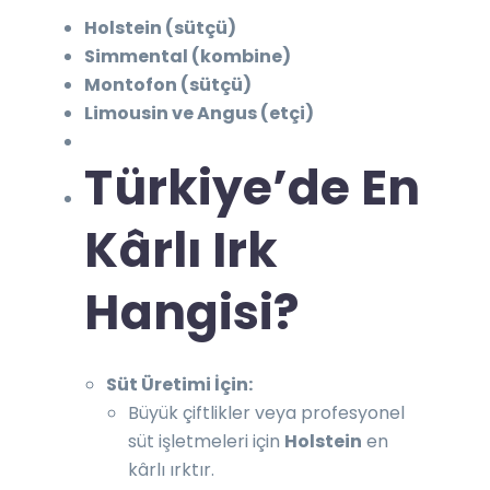
Holstein (sütçü)
Simmental (kombine)
Montofon (sütçü)
Limousin ve Angus (etçi)
Türkiye’de En
Kârlı Irk
Hangisi?
Süt Üretimi İçin:
Büyük çiftlikler veya profesyonel
süt işletmeleri için
Holstein
en
kârlı ırktır.